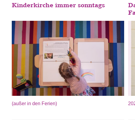
Kinderkirche immer sonntags
D
F
(außer in den Ferien)
202