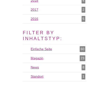
2018
2018 als Filter hinzufügen
4
2017
2017 als Filter hinzufügen
2
2016
2016 als Filter hinzufügen
5
FILTER BY
INHALTSTYP:
Einfache Seite
Einfache Seite als Filter hinzufügen
60
Magazin
Magazin als Filter hinzufügen
23
News
News als Filter hinzufügen
8
Standort
Standort als Filter hinzufügen
1