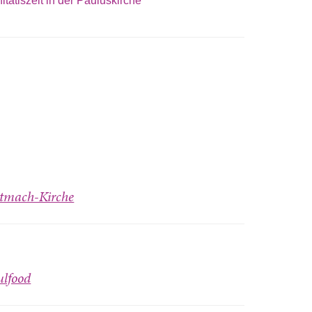
nitatiszeit in der Pauluskirche
tmach-Kirche
ulfood