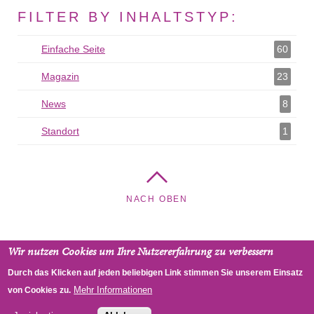
FILTER BY INHALTSTYP:
Einfache Seite
Einfache Seite als Filter hinzufügen
60
Magazin
Magazin als Filter hinzufügen
23
News
News als Filter hinzufügen
8
Standort
Standort als Filter hinzufügen
1
NACH OBEN
Wir nutzen Cookies um Ihre Nutzererfahrung zu verbessern
Pauluskirche - Pfarrgemeinde Landstraße, Sebastianplatz 4,
Durch das Klicken auf jeden beliebigen Link stimmen Sie unserem Einsatz
1030 Wien, Österreich
Mehr Informationen
von Cookies zu.
RSS
Impressum
Datenschutz