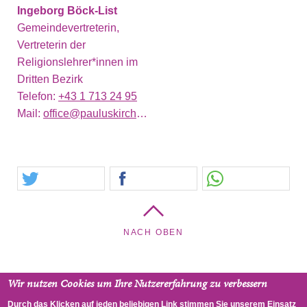
Ingeborg Böck-List
Gemeindevertreterin,
Vertreterin der
Religionslehrer*innen im
Dritten Bezirk
Telefon:
+43 1 713 24 95
Mail:
office@pauluskirche.at
NACH OBEN
Wir nutzen Cookies um Ihre Nutzererfahrung zu verbessern
Pauluskirche - Pfarrgemeinde Landstraße, Sebastianplatz 4,
Durch das Klicken auf jeden beliebigen Link stimmen Sie unserem Einsatz